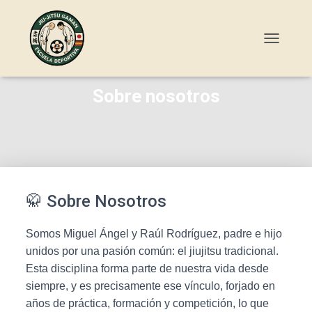
C
A
M
B
Sobre nosotros
I
A
R
M
O
D
O
D
🥋 Sobre Nosotros
E
N
Somos Miguel Ángel y Raúl Rodríguez, padre e hijo
A
V
unidos por una pasión común: el jiujitsu tradicional.
E
Esta disciplina forma parte de nuestra vida desde
G
siempre, y es precisamente ese vínculo, forjado en
A
C
años de práctica, formación y competición, lo que