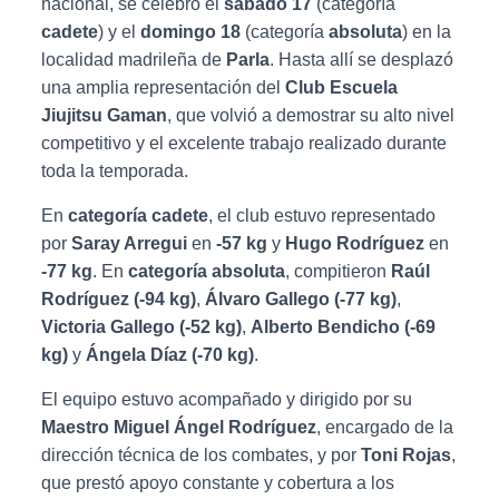
nacional, se celebró el
sábado 17
(categoría
I
Ó
cadete
) y el
domingo 18
(categoría
absoluta
) en la
N
localidad madrileña de
Parla
. Hasta allí se desplazó
una amplia representación del
Club Escuela
Jiujitsu Gaman
, que volvió a demostrar su alto nivel
competitivo y el excelente trabajo realizado durante
toda la temporada.
En
categoría cadete
, el club estuvo representado
por
Saray Arregui
en
-57 kg
y
Hugo Rodríguez
en
-77 kg
. En
categoría absoluta
, compitieron
Raúl
Rodríguez (-94 kg)
,
Álvaro Gallego (-77 kg)
,
Victoria Gallego (-52 kg)
,
Alberto Bendicho (-69
kg)
y
Ángela Díaz (-70 kg)
.
El equipo estuvo acompañado y dirigido por su
Maestro Miguel Ángel Rodríguez
, encargado de la
dirección técnica de los combates, y por
Toni Rojas
,
que prestó apoyo constante y cobertura a los