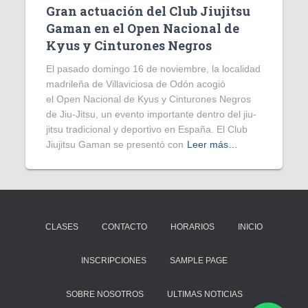
Gran actuación del Club Jiujitsu
Gaman en el Open Nacional de
Kyus y Cinturones Negros
El pasado domingo 16 de noviembre, la localidad
madrileña de Villaviciosa de Odón acogió
el Open Nacional de Kyus y Cinturones Negros
de Jiu-Jitsu, un evento importante dentro del jiu-
jitsu tradicional y deportivo en España. El Club
Jiujitsu Gaman se presentó con
Leer más…
CLASES
CONTACTO
HORARIOS
INICIO
INSCRIPCIONES
SAMPLE PAGE
SOBRE NOSOTROS
ULTIMAS NOTICIAS